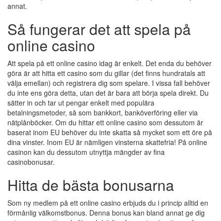
annat.
Så fungerar det att spela på
online casino
Att spela på ett online casino idag är enkelt. Det enda du behöver
göra är att hitta ett casino som du gillar (det finns hundratals att
välja emellan) och registrera dig som spelare. I vissa fall behöver
du inte ens göra detta, utan det är bara att börja spela direkt. Du
sätter in och tar ut pengar enkelt med populära
betalningsmetoder, så som bankkort, banköverföring eller via
nätplånböcker. Om du hittar ett online casino som dessutom är
baserat inom EU behöver du inte skatta så mycket som ett öre på
dina vinster. Inom EU är nämligen vinsterna skattefria! På online
casinon kan du dessutom utnyttja mängder av fina
casinobonusar.
Hitta de bästa bonusarna
Som ny medlem på ett online casino erbjuds du i princip alltid en
förmånlig välkomstbonus. Denna bonus kan bland annat ge dig